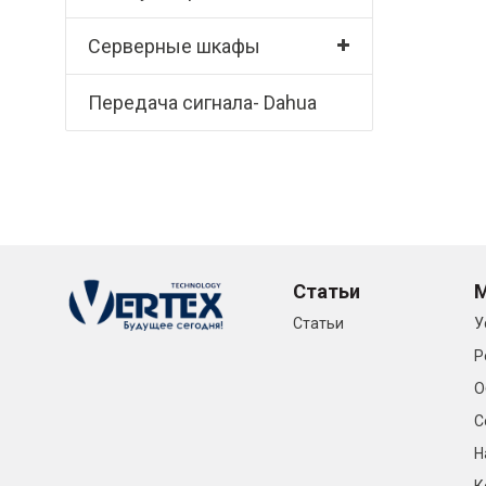
Серверные шкафы
Передача сигнала- Dahua
Статьи
Статьи
У
Р
О
С
Н