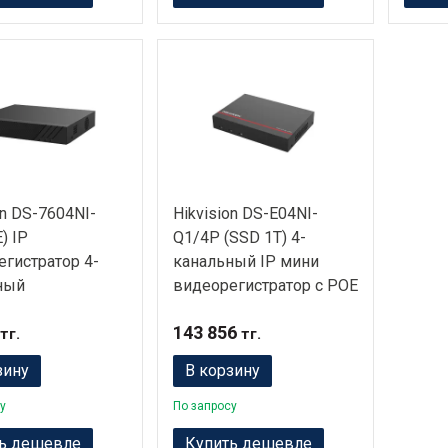
on DS-7604NI-
Hikvision DS-E04NI-
) IP
Q1/4P (SSD 1T) 4-
гистратор 4-
канальный IP мини
ный
видеорегистратор с POE
143 856
тг.
тг.
зину
В корзину
у
По запросу
ь дешевле
Купить дешевле