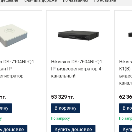
 дешевле
сначала дороже
по названию
по новизне
on DS-7104NI-Q1
Hikvision DS-7604NI-Q1
Hikvi
кан IP
IP видеорегистратор 4-
K1(B) 
егистратор
канальный
видео
канал
53 329
62 3
тг.
тг.
зину
В корзину
В к
у
По запросу
По зап
ь дешевле
Купить дешевле
Куп