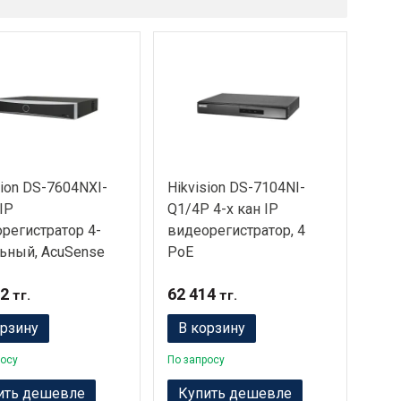
sion DS-7604NXI-
Hikvision DS-7104NI-
IP
Q1/4P 4-х кан IP
регистратор 4-
видеорегистратор, 4
ьный, AcuSense
PoE
62
62 414
тг.
тг.
орзину
В корзину
росу
По запросу
ить дешевле
Купить дешевле