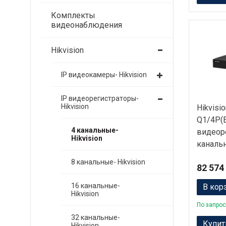
Комплекты
видеонаблюдения
Hikvision
IP видеокамеры- Hikvision
IP видеорегистраторы-
Hikvision
Hikvisi
Q1/4P(E
4 канальные-
видеоре
Hikvision
каналь
8 канальные- Hikvision
82 574
16 канальные-
В кор
Hikvision
По запрос
32 канальные-
Купит
Hikvision