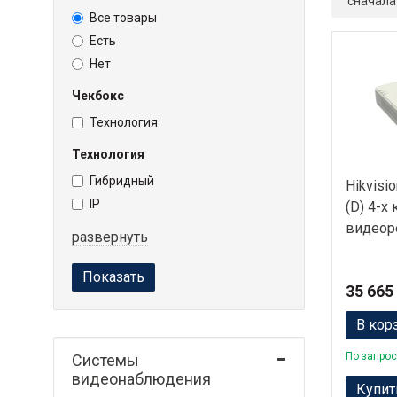
сначала
Все товары
Есть
Нет
Чекбокс
Технология
Технология
Гибридный
Hikvisi
IP
(D) 4-х 
видеор
развернуть
Показать
35 665
В кор
По запрос
Системы
видеонаблюдения
Купит