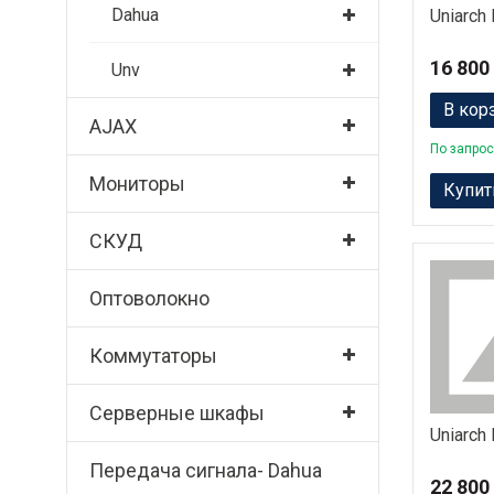
Dahua
Uniarch
16 800
Unv
В кор
AJAX
По запрос
Мониторы
Купит
СКУД
Оптоволокно
Коммутаторы
Серверные шкафы
Uniarch
Передача сигнала- Dahua
22 800