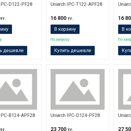
 IPC-D122-PF28
Uniarch IPC-T122-APF28
Uniar
16 800
16 8
тг.
тг.
зину
В корзину
В к
у
По запросу
По зап
ь дешевле
Купить дешевле
Куп
 IPC-B124-APF28
Uniarch IPC-D124-PF28
Uniar
23 700
27 5
тг.
тг.