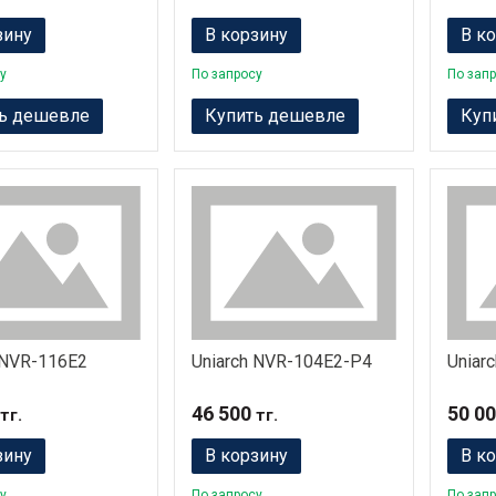
зину
В корзину
В к
у
По запросу
По зап
ь дешевле
Купить дешевле
Куп
 NVR-116E2
Uniarch NVR-104E2-P4
Uniar
46 500
50 0
тг.
тг.
зину
В корзину
В к
у
По запросу
По зап