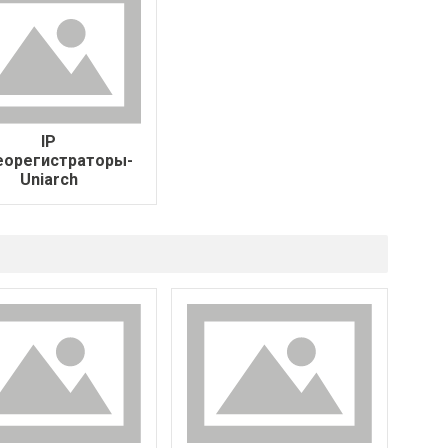
IP
еорегистраторы-
Uniarch