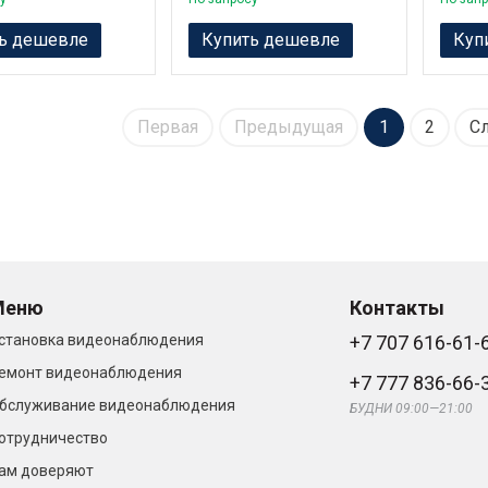
ь дешевле
Купить дешевле
Куп
Первая
Предыдущая
1
2
С
Меню
Контакты
становка видеонаблюдения
+7 707 616-61-
емонт видеонаблюдения
+7 777 836-66-
бслуживание видеонаблюдения
БУДНИ 09:00—21:00
отрудничество
ам доверяют