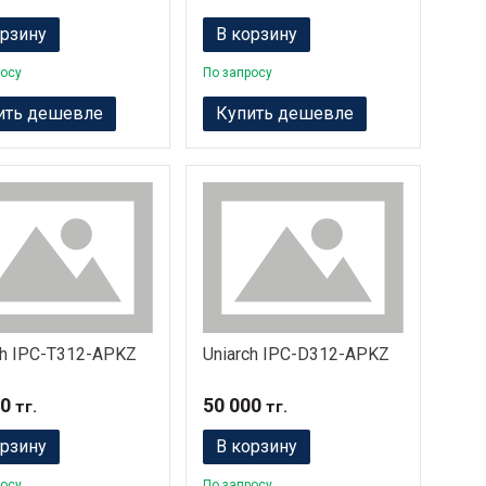
орзину
В корзину
росу
По запросу
ить дешевле
Купить дешевле
ch IPC-T312-APKZ
Uniarch IPC-D312-APKZ
00
50 000
тг.
тг.
орзину
В корзину
росу
По запросу