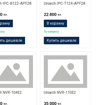
ch IPC-B122-APF28
Uniarch IPC-T124-APF28
00
22 800
тг.
тг.
орзину
В корзину
росу
По запросу
ить дешевле
Купить дешевле
ch NVR-104E2
Uniarch NVR-110E2
00
35 000
тг.
тг.