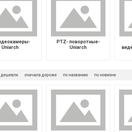
видеокамеры-
PTZ- поворотные-
Uniarch
Uniarch
вид
 дешевле
сначала дороже
по названию
по новизне