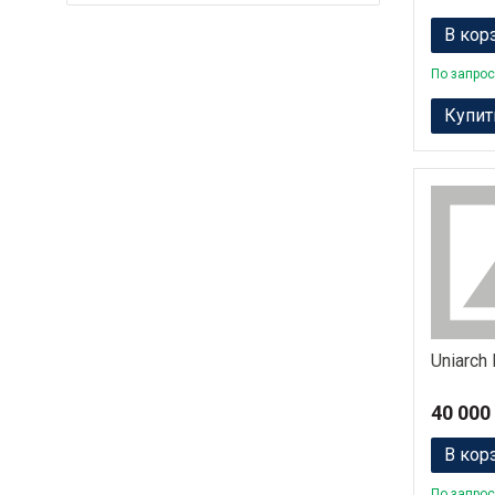
В кор
По запрос
Купит
Uniarch
40 000
В кор
По запрос