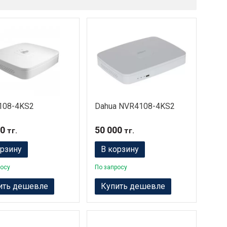
108-4KS2
Dahua NVR4108-4KS2
00
50 000
тг.
тг.
орзину
В корзину
росу
По запросу
ить дешевле
Купить дешевле