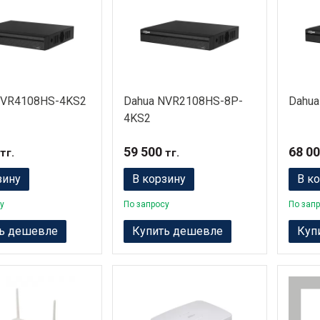
NVR4108HS-4KS2
Dahua NVR2108HS-8P-
Dahua
4KS2
59 500
68 0
тг.
тг.
зину
В корзину
В к
у
По запросу
По зап
ь дешевле
Купить дешевле
Куп