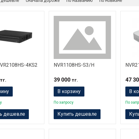
 дешевле
сначала дороже
по названию
по новизне
NVR2108HS-4KS2
NVR1108HS-S3/H
NVR2
39 000
47 3
тг.
тг.
зину
В корзину
В к
у
По запросу
По зап
ь дешевле
Купить дешевле
Куп