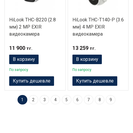
HiLook THC-B220 (2.8
HiLook THC-T140-P (3.6
мм) 2 MP EXIR
мм) 4 MP EXIR
видеокамера
видеокамера
11 900
13 259
тг.
тг.
В корзину
В корзину
По запросу
По запросу
Купить дешевле
Купить дешевле
1
2
3
4
5
6
7
8
9