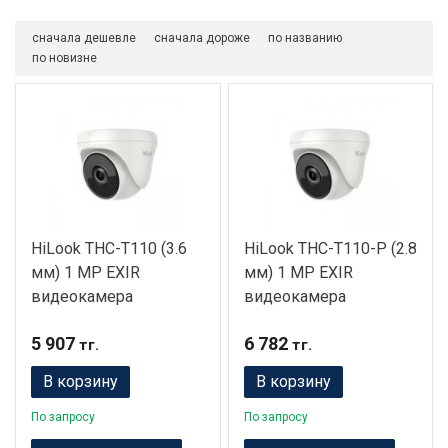
сначала дешевле
сначала дороже
по названию
по новизне
HiLook THC-T110 (3.6
HiLook THC-T110-P (2.8
мм) 1 MP EXIR
мм) 1 MP EXIR
видеокамера
видеокамера
5 907
6 782
тг.
тг.
В корзину
В корзину
По запросу
По запросу