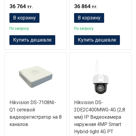
36 764
36 864
тг.
тг.
В корзину
В корзину
По запросу
По запросу
Купить дешевле
Купить дешевле
Hikvision DS-7108NI-
Hikvision DS-
Q1 сетевой
2DE2C400MWG-4G (2,8
видеорегистратор на 8
мм) IP Видеокамера
каналов
наружная 4MP Smart
Hybrid-light 4G PT