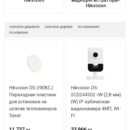
видеорегистраторы-
Hikvision
Hikvision
сначала дешевле
сначала дороже
по названию
по новизне
Hikvision DS-2908ZJ
Hikvision DS-
Переходная пластина
2CD2443G2-IW (2,8 мм)
для установки на
(W) IP кубическая
штатив тепловизоров
видеокамера 4МП, WI-
Turret
FI
11 737
33 966
тг.
тг.