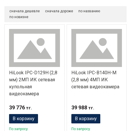
сначала дешевле
сначала дороже
по названию
по новизне
HiLook IPC-D129H (2,8
HiLook IPC-B140H-M
мм) 2МП ИК сетевая
(2,8 мм) 4МП ИК
купольная
сетевая видеокамера
видеокамера
39 776
39 988
тг.
тг.
В корзину
В корзину
По запросу
По запросу