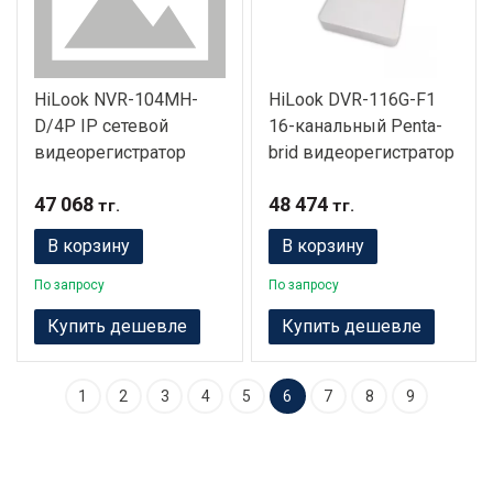
HiLook NVR-104MH-
HiLook DVR-116G-F1
D/4P IP сетевой
16-канальный Penta-
видеорегистратор
brid видеорегистратор
47 068
48 474
тг.
тг.
В корзину
В корзину
По запросу
По запросу
Купить дешевле
Купить дешевле
1
2
3
4
5
6
7
8
9