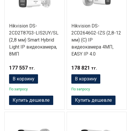
Hikvision DS-
Hikvision DS-
2CD2T87G3-LIS2UY/SL
2CD2646G2-IZS (2,8-12
(2,8 мм) Smart Hybrid
мм) (C) IP
Light IP видеокамера,
видеокамера 4МП,
8МП
EASY IP 4.0
177 557
178 821
тг.
тг.
В корзину
В корзину
По запросу
По запросу
Купить дешевле
Купить дешевле