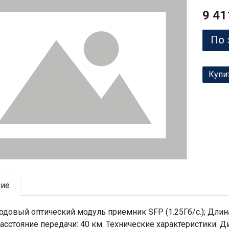
9 41
По 
Купи
ние
довый оптический модуль приемник SFP (1.25Гб/с.); Длина
расстояние передачи: 40 км. Технические характеристики: Д