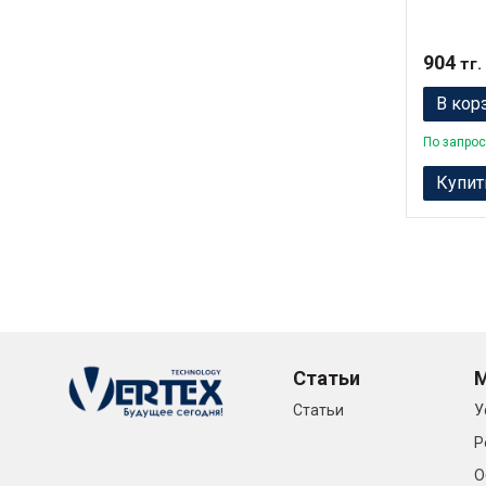
904
тг.
В кор
По запрос
Купит
Статьи
Статьи
У
Р
О