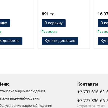
891
16 0
тг.
зину
В корзину
В к
у
По запросу
По зап
ь дешевле
Купить дешевле
Куп
Меню
Контакты
становка видеонаблюдения
+7 707 616-61-
емонт видеонаблюдения
+7 777 836-66-
бслуживание видеонаблюдения
БУДНИ 09:00—21:00