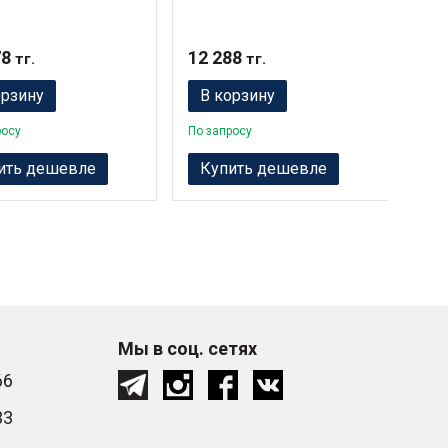
78
12 288
13 
тг.
тг.
орзину
В корзину
В
росу
По запросу
По з
ить дешевле
Купить дешевле
К
Мы в соц. сетях
66
33