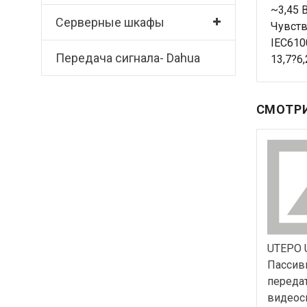
~3,45 
Серверные шкафы
Чувств
IEC610
Передача сигнала- Dahua
13,7?6
СМОТРИ
UTEPO 
Пассив
переда
видеос