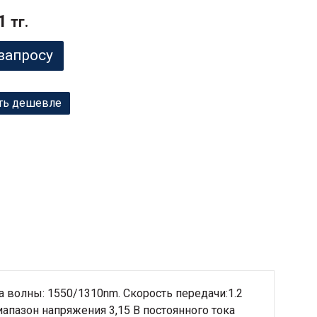
1
тг.
запросу
ть дешевле
 волны: 1550/1310nm. Скорость передачи:1.2
иапазон напряжения 3,15 В постоянного тока