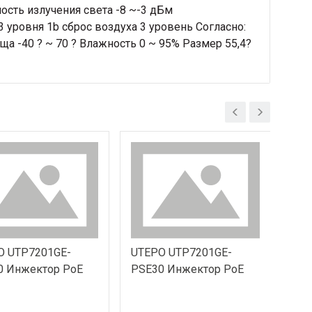
ость излучения света -8 ~-3 дБм
 уровня 1b сброс воздуха 3 уровень Согласно:
ща -40 ? ~ 70 ? Влажность 0 ~ 95% Размер 55,4?
O UTP7201GE-
UTEPO UTP7201GE-
UTE
0 Инжектор PoE
PSE30 Инжектор PoE
Опт