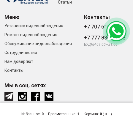
Статьи
Меню
Контакты
Установка видеонаблюдения
+7 707 616-61-66
Ремонт видеонаблюдения
+7 777 836-66-33
Обслуживание видеонаблюдения
БУДНИ 09:00—21:00
Сотрудничество
Нам доверяют
Контакты
Мы в соц. сетях
Избранное:
0
Просмотренные:
1
Корзина:
0
(
0
)
тг
© «Видеонаблюдение и системы
Сделано
безопасности в Алматы», 2026
в студии
Zuber