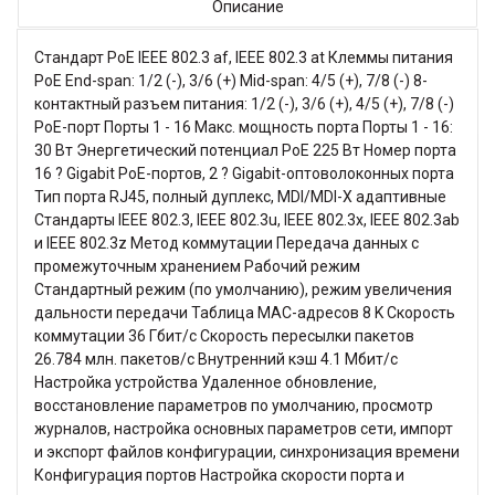
Описание
Стандарт PoE IEEE 802.3 af, IEEE 802.3 at Клеммы питания
PoE End-span: 1/2 (-), 3/6 (+) Mid-span: 4/5 (+), 7/8 (-) 8-
контактный разъем питания: 1/2 (-), 3/6 (+), 4/5 (+), 7/8 (-)
PoE-порт Порты 1 - 16 Макс. мощность порта Порты 1 - 16:
30 Вт Энергетический потенциал PoE 225 Вт Номер порта
16 ? Gigabit PoE-портов, 2 ? Gigabit-оптоволоконных порта
Тип порта RJ45, полный дуплекс, MDI/MDI-X адаптивные
Стандарты IEEE 802.3, IEEE 802.3u, IEEE 802.3x, IEEE 802.3ab
и IEEE 802.3z Метод коммутации Передача данных с
промежуточным хранением Рабочий режим
Стандартный режим (по умолчанию), режим увеличения
дальности передачи Таблица MAC-адресов 8 K Скорость
коммутации 36 Гбит/с Скорость пересылки пакетов
26.784 млн. пакетов/с Внутренний кэш 4.1 Мбит/с
Настройка устройства Удаленное обновление,
восстановление параметров по умолчанию, просмотр
журналов, настройка основных параметров сети, импорт
и экспорт файлов конфигурации, синхронизация времени
Конфигурация портов Настройка скорости порта и