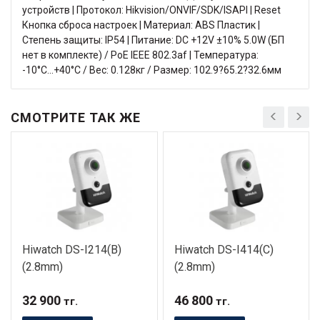
устройств | Протокол: Hikvision/ONVIF/SDK/ISAPI | Reset
Кнопка сброса настроек | Материал: ABS Пластик |
Степень защиты: IP54 | Питание: DC +12V ±10% 5.0W (БП
нет в комплекте) / PoE IEEE 802.3af | Температура:
-10°C...+40°C / Вес: 0.128кг / Размер: 102.9?65.2?32.6мм
СМОТРИТЕ ТАК ЖЕ
Hiwatch DS-I214(B)
Hiwatch DS-I414(C)
(2.8mm)
(2.8mm)
32 900
46 800
тг.
тг.