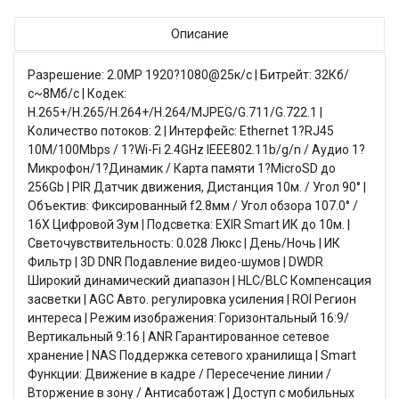
Описание
Разрешение: 2.0МР 1920?1080@25к/с | Битрейт: 32Кб/
с~8Мб/с | Кодек:
H.265+/H.265/H.264+/H.264/MJPEG/G.711/G.722.1 |
Количество потоков: 2 | Интерфейс: Ethernet 1?RJ45
10M/100Mbps / 1?Wi-Fi 2.4GHz IEEE802.11b/g/n / Аудио 1?
Микрофон/1?Динамик / Карта памяти 1?MicroSD до
256Gb | PIR Датчик движения, Дистанция 10м. / Угол 90° |
Объектив: Фиксированный f2.8мм / Угол обзора 107.0° /
16X Цифровой Зум | Подсветка: EXIR Smart ИК до 10м. |
Светочувствительность: 0.028 Люкс | День/Ночь | ИК
Фильтр | 3D DNR Подавление видео-шумов | DWDR
Широкий динамический диапазон | HLC/BLC Компенсация
засветки | AGC Авто. регулировка усиления | ROI Регион
интереса | Режим изображения: Горизонтальный 16:9/
Вертикальный 9:16 | ANR Гарантированное сетевое
хранение | NAS Поддержка сетевого хранилища | Smart
Функции: Движение в кадре / Пересечение линии /
Вторжение в зону / Антисаботаж | Доступ с мобильных