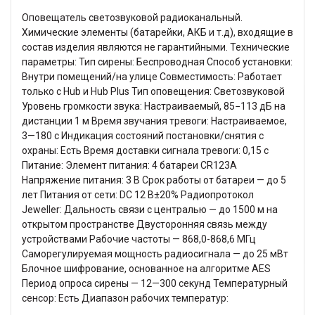
Оповещатель светозвуковой радиоканальный.
Химические элементы (батарейки, АКБ и т.д), входящие в
состав изделия являются не гарантийными. Технические
параметры: Тип сирены: Беспроводная Способ установки:
Внутри помещений/на улице Совместимость: Работает
только с Hub и Hub Plus Тип оповещения: Светозвуковой
Уровень громкости звука: Настраиваемый, 85−113 дБ на
дистанции 1 м Время звучания тревоги: Настраиваемое,
3—180 с Индикация состояний постановки/снятия с
охраны: Есть Время доставки сигнала тревоги: 0,15 с
Питание: Элемент питания: 4 батареи CR123A
Напряжение питания: 3 В Срок работы от батареи — до 5
лет Питания от сети: DC 12 В±20% Радиопротокол
Jeweller: Дальность связи с централью — до 1500 м на
открытом пространстве Двусторонняя связь между
устройствами Рабочие частоты — 868,0-868,6 МГц
Саморегулируемая мощность радиосигнала — до 25 мВт
Блочное шифрование, основанное на алгоритме AES
Период опроса сирены — 12—300 секунд Температурный
сенсор: Есть Диапазон рабочих температур: