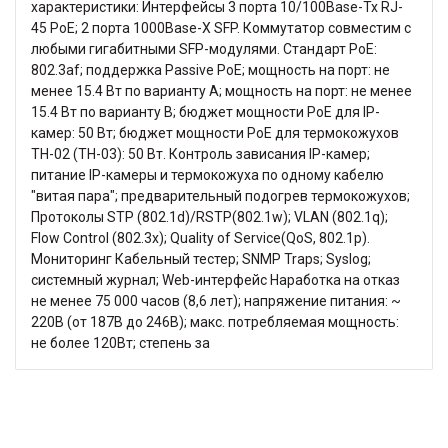
характеристики: Интерфейсы 3 порта 10/100Base-Tx RJ-
45 PoE; 2 порта 1000Base-X SFP. Коммутатор совместим с
любыми гигабитными SFP-модулями. Стандарт PoE:
802.3af; поддержка Passive PoE; мощность на порт: не
менее 15.4 Вт по варианту А; мощность на порт: не менее
15.4 Вт по варианту B; бюджет мощности PoE для IP-
камер: 50 Вт; бюджет мощности PoE для термокожухов
ТН-02 (ТН-03): 50 Вт. Контроль зависания IP-камер;
питание IP-камеры и термокожуха по одному кабелю
"витая пара"; предварительный подогрев термокожухов;
Протоколы STP (802.1d)/RSTP(802.1w); VLAN (802.1q);
Flow Control (802.3x); Quality of Service(QoS, 802.1p).
Мониторинг Кабельный тестер; SNMP Traps; Syslog;
системный журнал; Web-интерфейс Наработка на отказ
не менее 75 000 часов (8,6 лет); напряжение питания: ~
220В (от 187В до 246В); макс. потребляемая мощность:
не более 120Вт; степень за