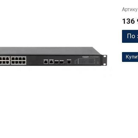
Артику
136 
По 
Купи