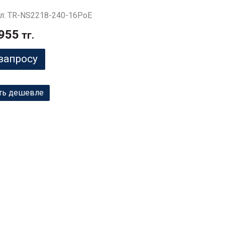
л: TR-NS2218-240-16PoE
955
тг.
запросу
ть дешевле