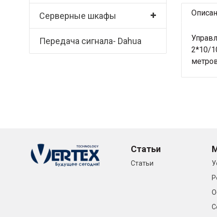
Описа
Серверные шкафы
Управл
Передача сигнала- Dahua
2*10/1
метров
Статьи
Статьи
У
Р
О
С