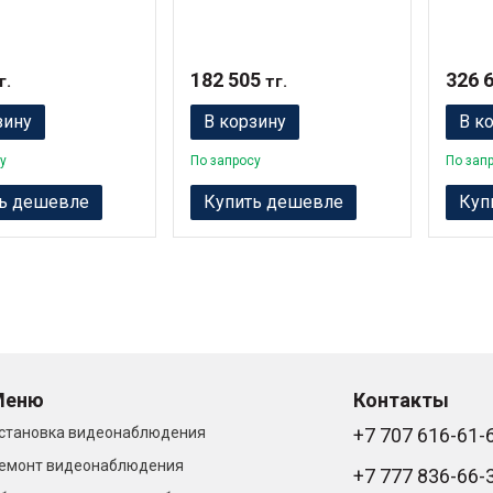
182 505
326 
г.
тг.
зину
В корзину
В к
у
По запросу
По зап
ь дешевле
Купить дешевле
Куп
Меню
Контакты
становка видеонаблюдения
+7 707 616-61-
емонт видеонаблюдения
+7 777 836-66-