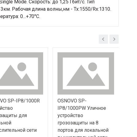
gle Mode. Скорость: до 1,25 Гбит/c. Тип
3км. Рабочая длина волны,нм - Tx:1550/Rx:1310.
ратура: 0…+70°С.
VO SP-IP8/1000R
OSNOVO SP-
OSN
йство
IP8/1000PW Уличное
Уст
озащиты для
устройство
гро
льной
грозозащиты на 8
лок
лительной сети
портов для локальной
выч