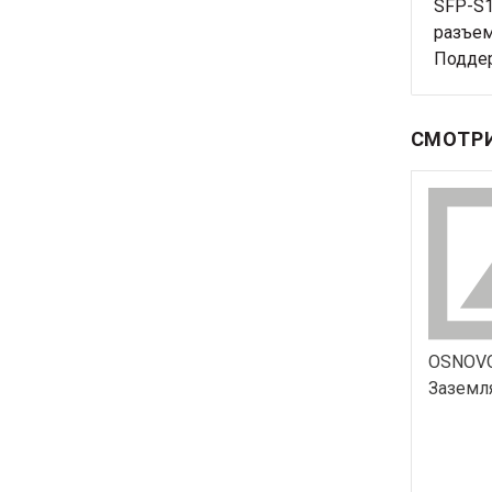
SFP-S1
разъем
Поддер
СМОТРИ
OSNOVO
Заземл