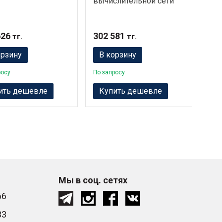
вычислительной сети
4 п
626
302 581
90 
тг.
тг.
орзину
В корзину
В
росу
По запросу
По з
ить дешевле
Купить дешевле
К
Мы в соц. сетях
66
33