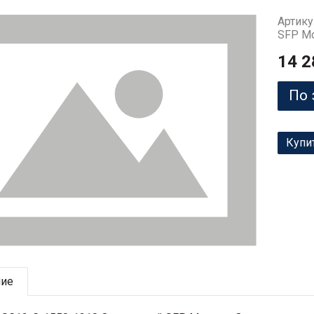
Артику
SFP М
14 2
По 
Купи
ние