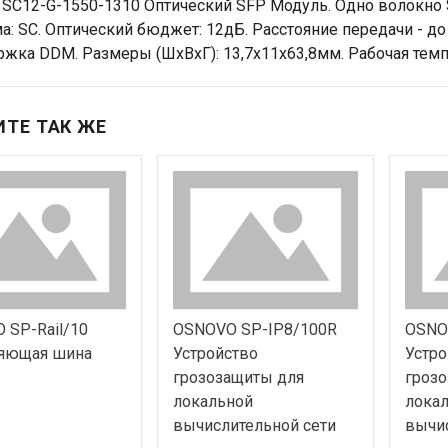
SC12-G-1550-1310 Оптический SFP Модуль. Одно волокно Sin
а: SC. Оптический бюджет: 12дБ. Расстояние передачи - до 
жка DDM. Размеры (ШхВхГ): 13,7x11x63,8мм. Рабочая темпе
ТЕ ТАК ЖЕ
 SP-Rail/10
OSNOVO SP-IP8/100R
OSNO
яющая шина
Устройство
Устро
грозозащиты для
гроз
локальной
лока
вычислительной сети
вычис