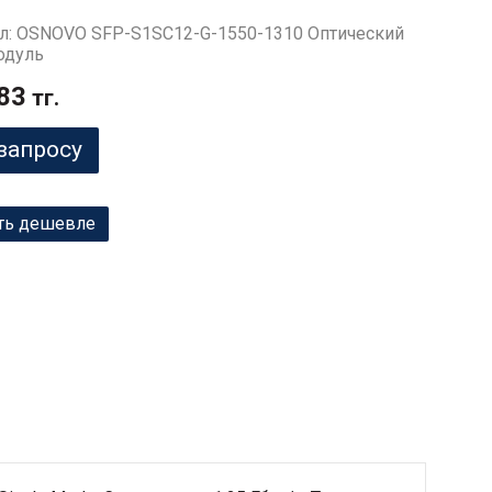
л: OSNOVO SFP-S1SC12-G-1550-1310 Оптический
одуль
83
тг.
запросу
ть дешевле