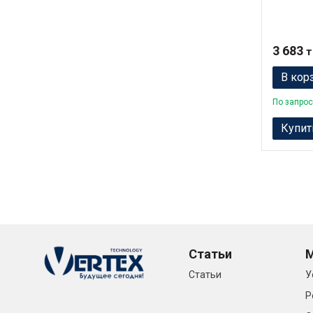
3 683
т
В кор
По запрос
Купит
Статьи
Статьи
У
Р