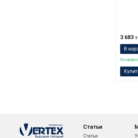
3 683
т
В кор
По запрос
Купит
Статьи
Статьи
У