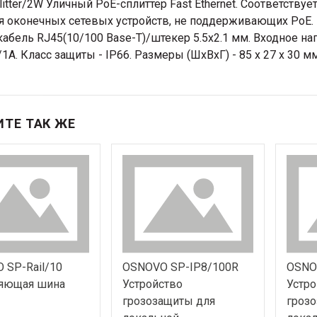
litter/2W Уличный PoE-сплиттер Fast Ethernet. Соответствуе
я оконечных сетевых устройств, не поддерживающих PoE. Пор
 кабель RJ45(10/100 Base-T)/штекер 5.5x2.1 мм. Входное н
1A. Класс защиты - IP66. Размеры (ШхВхГ) - 85 x 27 x 30 мм.
ТЕ ТАК ЖЕ
 SP-Rail/10
OSNOVO SP-IP8/100R
OSNO
яющая шина
Устройство
Устро
грозозащиты для
гроз