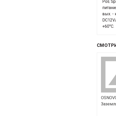
PoE Sp
питани
вых. -
DC12V/
+60°C.
СМОТРИ
OSNOVO
Заземл