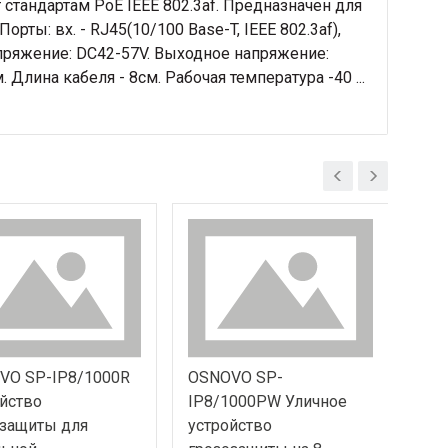
т стандартам PoE IEEE 802.3af. Предназначен для
ты: вх. - RJ45(10/100 Base-T, IEEE 802.3af),
апряжение: DC42-57V. Выходное напряжение:
 Длина кабеля - 8см. Рабочая температура -40 ...
VO SP-IP8/1000R
OSNOVO SP-
OSN
йство
IP8/1000PW Уличное
Уст
озащиты для
устройство
гро