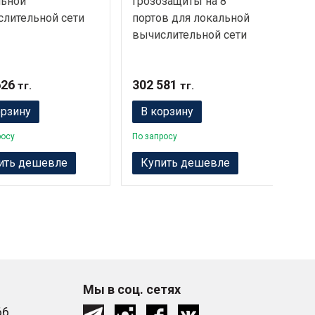
льной
грозозащиты на 8
лок
лительной сети
портов для локальной
выч
вычислительной сети
4 п
626
302 581
90 
тг.
тг.
орзину
В корзину
В
росу
По запросу
По з
ить дешевле
Купить дешевле
К
Мы в соц. сетях
66