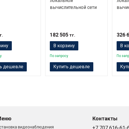
локальной
лока
вычислительной сети
вычис
182 505
326 
г.
тг.
зину
В корзину
В к
у
По запросу
По зап
ь дешевле
Купить дешевле
Куп
Меню
Контакты
становка видеонаблюдения
+7 707 616-61-