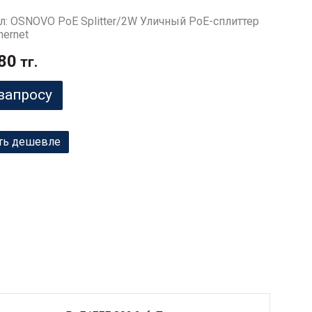
л: OSNOVO PoE Splitter/2W Уличный PoE-сплиттер
hernet
80
тг.
запросу
ть дешевле