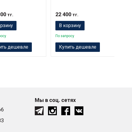
800
22 400
205
тг.
тг.
орзину
В корзину
В
росу
По запросу
По з
ить дешевле
Купить дешевле
К
Мы в соц. сетях
66
33