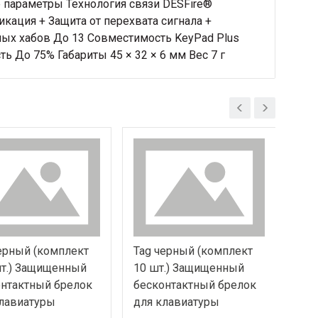
 параметры Технология связи DESFire®
кация + Защита от перехвата сигнала +
ых хабов До 13 Совместимость KeyPad Plus
ь До 75% Габариты 45 × 32 × 6 мм Вес 7 г
ерный (комплект
Tag черный (комплект
Tag
т.) Защищенный
10 шт.) Защищенный
100
нтактный брелок
бесконтактный брелок
бес
лавиатуры
для клавиатуры
для