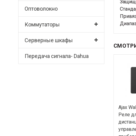
Защище
Оптоволокно
Станда
Привяз
Диапаз
Коммутаторы
Серверные шкафы
СМОТРИ
Передача сигнала- Dahua
Ajax Wal
Реле д
дистан
управл