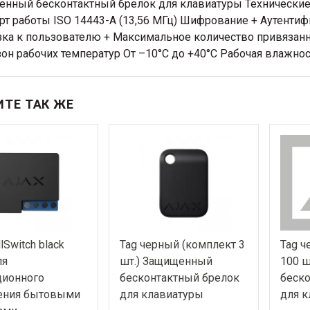
нный бесконтактный брелок для клавиатуры Технические
рт работы ISO 14443-А (13,56 МГц) Шифрование + Аутентифи
ка к пользователю + Максимальное количество привязанн
он рабочих температур От –10°C до +40°C Рабочая влажност
ТЕ ТАК ЖЕ
lSwitch black
Tag черный (комплект 3
Tag ч
ля
шт.) Защищенный
100 ш
ционного
бесконтактный брелок
беско
ения бытовыми
для клавиатуры
для к