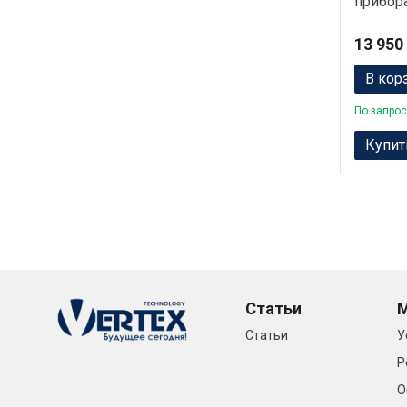
прибор
13 950
В кор
По запрос
Купит
Статьи
Статьи
У
Р
О