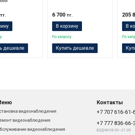
ами
6 700
205 
тг.
тг.
зину
В корзину
В к
у
По запросу
По зап
ь дешевле
Купить дешевле
Куп
Меню
Контакты
становка видеонаблюдения
+7 707 616-61-
емонт видеонаблюдения
+7 777 836-66-
бслуживание видеонаблюдения
БУДНИ 09:00—21:00