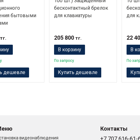
ля
100 шт.) Защищенный
10 шт
ционного
бесконтактный брелок
беско
ения бытовыми
для клавиатуры
для к
ами
205 800
22 4
тг.
тг.
зину
В корзину
В к
у
По запросу
По зап
ь дешевле
Купить дешевле
Куп
Меню
Контакты
становка видеонаблюдения
+7 707 616-61-