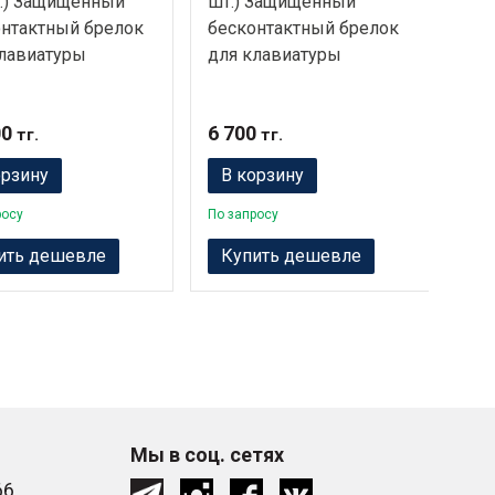
.) Защищенный
шт.) Защищенный
100
нтактный брелок
бесконтактный брелок
бес
лавиатуры
для клавиатуры
для
00
6 700
205
тг.
тг.
орзину
В корзину
В
росу
По запросу
По з
ить дешевле
Купить дешевле
К
Мы в соц. сетях
66