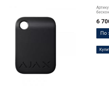
Артику
бескон
6 70
По 
Купи