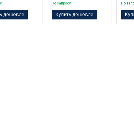
у
По запросу
По зап
ь дешевле
Купить дешевле
Куп