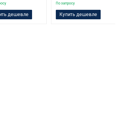
росу
По запросу
По з
ить дешевле
Купить дешевле
К