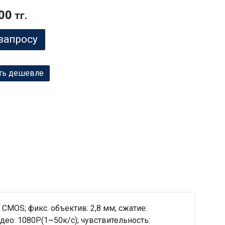
00
тг.
запросу
ть дешевле
CMOS; фикс. объектив: 2,8 мм; сжатие:
део: 1080P(1~50к/c); чувствительность: