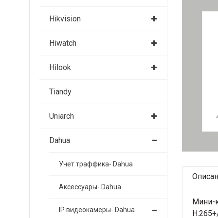
Hikvision
Hiwatch
Hilook
Tiandy
Uniarch
Dahua
Учет траффика- Dahua
Описа
Аксессуары- Dahua
Мини-к
IP видеокамеры- Dahua
H.265+