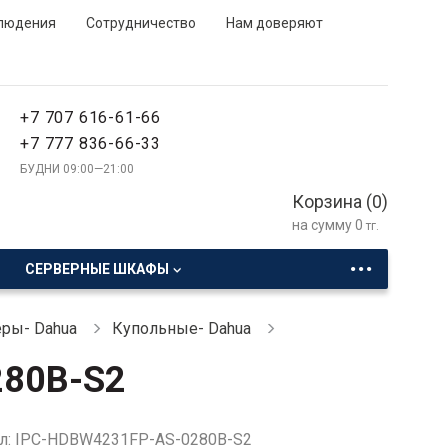
людения
Сотрудничество
Нам доверяют
+7 707 616-61-66
+7 777 836-66-33
БУДНИ 09:00—21:00
Корзина (
0
)
на сумму
0
тг.
...
СЕРВЕРНЫЕ ШКАФЫ
ры- Dahua
Купольные- Dahua
280B-S2
л: IPC-HDBW4231FP-AS-0280B-S2