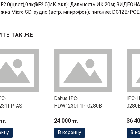
/F2.0(цвет),0лк@F2.0(ИК вкл); Дальность ИК:20м; ВИДЕО
жка Micro SD; аудио (встр. микрофон); питание: DC12В/PОE; 
ТЕ ТАК ЖЕ
PC-
Dahua IPC-
IPC-
231FP-AS
HDW1230T1P-0280B
0280
24 000
36 4
тг.
тг.
зину
В корзину
В к