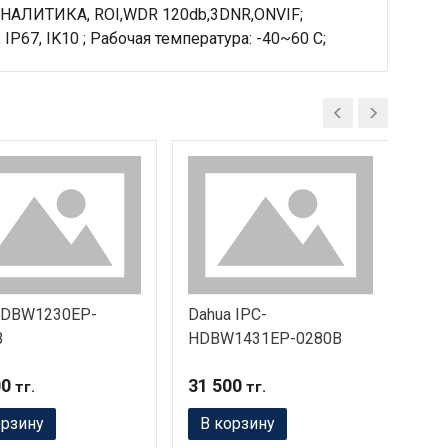
НАНАЛИТИКА, ROI,WDR 120db,3DNR,ONVIF;
IP67, IK10 ; Рабочая температура: -40~60 С;
HDBW1230EP-
Dahua IPC-
IPC
B
HDBW1431EP-0280B
00
31 500
54 
тг.
тг.
орзину
В корзину
В