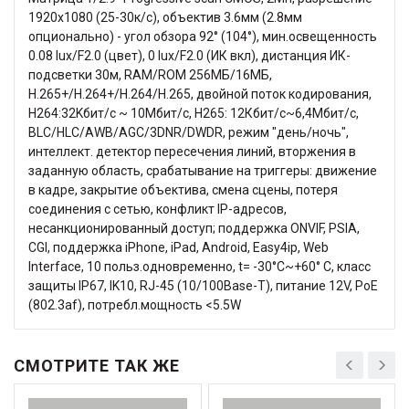
1920х1080 (25-30к/с), объектив 3.6мм (2.8мм
опционально) - угол обзора 92° (104°), мин.освещенность
0.08 lux/F2.0 (цвет), 0 lux/F2.0 (ИК вкл), дистанция ИК-
подсветки 30м, RAM/ROM 256МБ/16МБ,
H.265+/H.264+/H.264/H.265, двойной поток кодирования,
H264:32Kбит/с ~ 10Мбит/с, H265: 12Кбит/с~6,4Мбит/с,
BLC/HLC/AWB/AGC/3DNR/DWDR, режим "день/ночь",
интеллект. детектор пересечения линий, вторжения в
заданную область, срабатывание на триггеры: движение
в кадре, закрытие объектива, смена сцены, потеря
соединения с сетью, конфликт IP-адресов,
несанкционированный доступ; поддержка ONVIF, PSIA,
CGI, поддержка iPhone, iPad, Android, Easy4ip, Web
Interface, 10 польз.одновременно, t= -30°C~+60° C, класс
защиты IP67, IK10, RJ-45 (10/100Base-T), питание 12V, PoE
(802.3af), потребл.мощность <5.5W
СМОТРИТЕ ТАК ЖЕ