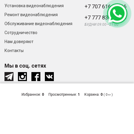
Установка видеонаблюдения
+7 707 616-61-66
Ремонт видеонаблюдения
+7 777 836-66-33
Обслуживание видеонаблюдения
БУДНИ 09:00—21:00
Сотрудничество
Нам доверяют
Контакты
Мы в соц. сетях
Избранное:
0
Просмотренные:
1
Корзина:
0
(
0
)
тг
© «Видеонаблюдение и системы
Сделано
безопасности в Алматы», 2026
в студии
Zuber