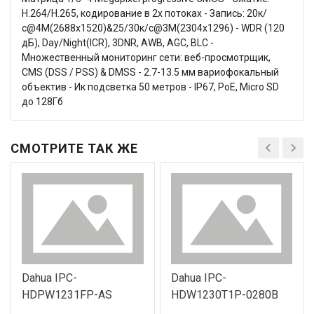
H.264/H.265, кодирование в 2х потоках - Запись: 20к/
с@4M(2688x1520)&25/30к/с@3M(2304x1296) - WDR (120
дБ), Day/Night(ICR), 3DNR, AWB, AGC, BLC -
Множественный мониторинг сети: веб-просмотрщик,
CMS (DSS / PSS) & DMSS - 2.7-13.5 мм вариофокальный
объектив - Ик подсветка 50 метров - IP67, PoE, Micro SD
до 128Гб
СМОТРИТЕ ТАК ЖЕ
Dahua IPC-
Dahua IPC-
HDPW1231FP-AS
HDW1230T1P-0280B