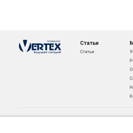
Статьи
Статьи
У
Р
О
С
Н
К
© «Видеонаблюдение и системы безопасности в Алматы»,