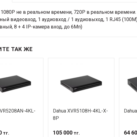
 1080P не в реальном времени, 720P в реальном времени. Сж
ый видеовход, 1 аудиовход / 1 аудиовыход, 1 RJ45 (100M), 2
вный, 8 + 4 IP-камера вход, до 6Мп)
ТЕ ТАК ЖЕ
XVR5208AN-4KL-
Dahua XVR5108H-4KL-X-
Dahu
8P
0
105 000
64 6
тг.
тг.