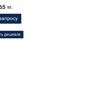
65
тг.
запросу
ть дешевле