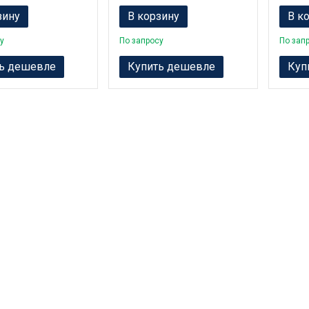
зину
В корзину
В к
у
По запросу
По зап
ь дешевле
Купить дешевле
Куп