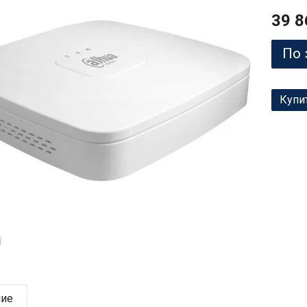
39 8
По 
Купи
ние