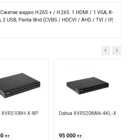
атие видео H.265 + / H.265. 1 HDMI / 1 VGA, 8-
 USB, Penta-Brid (CVBS / HDCVI / AHD / TVI / IP,
a XVR5108H-X-8P
Dahua XVR5208AN-4KL-X
Dah
00
95 000
49 
тг.
тг.