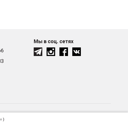
Мы в соц. сетях
66
33
Сделано в студии
Zuber
)
тг