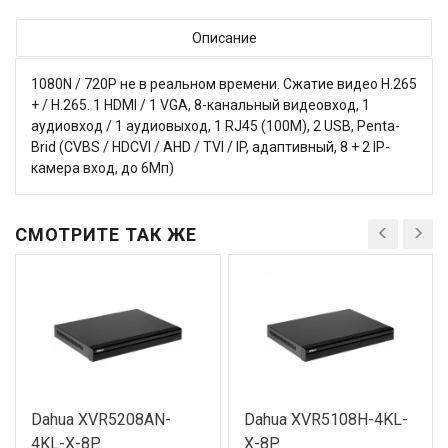
Описание
1080N / 720P не в реальном времени. Сжатие видео H.265
+ / H.265. 1 HDMI / 1 VGA, 8-канальный видеовход, 1
аудиовход / 1 аудиовыход, 1 RJ45 (100M), 2 USB, Penta-
Brid (CVBS / HDCVI / AHD / TVI / IP, адаптивный, 8 + 2 IP-
камера вход, до 6Мп)
СМОТРИТЕ ТАК ЖЕ
Dahua XVR5208AN-
Dahua XVR5108H-4KL-
4KL-X-8P
X-8P