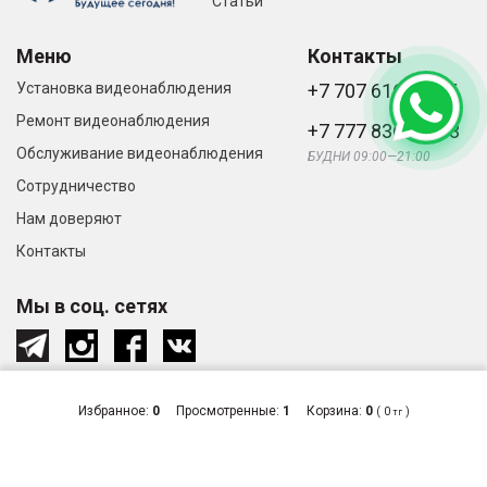
Статьи
Меню
Контакты
Установка видеонаблюдения
+7 707 616-61-66
Ремонт видеонаблюдения
+7 777 836-66-33
Обслуживание видеонаблюдения
БУДНИ 09:00—21:00
Сотрудничество
Нам доверяют
Контакты
Мы в соц. сетях
Избранное:
0
Просмотренные:
1
Корзина:
0
(
0
)
тг
© «Видеонаблюдение и системы
Сделано
безопасности в Алматы», 2026
в студии
Zuber